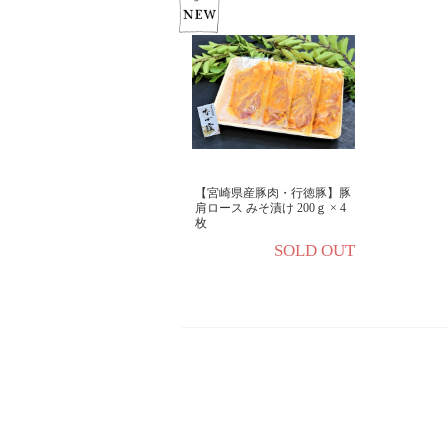
【宮崎県産豚肉・行徳豚】豚
肩ロース みそ漬け 200ｇ × 4
枚
SOLD OUT