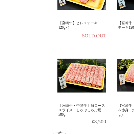
【宮崎牛】ヒレステーキ
【宮崎牛
120g×4
テーキ120
SOLD OUT
【宮崎牛・中窪牛】肩ロース
【宮崎牛
スライス しゃぶしゃぶ用
＆赤身 焼肉
500g
ｇ)
¥8,500