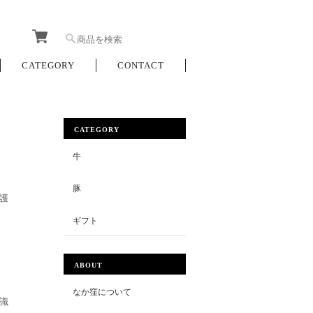
CATEGORY
CONTACT
CATEGORY
牛
豚
護
ギフト
ABOUT
なか窪について
識