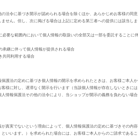
他の法令に基づき開示が認められる場合を除くほか、あらかじめお客様の同意
しません。但し、次に掲げる場合は上記に定める第三者への提供には該当しま
成に必要な範囲内において個人情報の取扱いの全部又は一部を委託することに
業の承継に伴って個人情報が提供される場合
き共同利用する場合
報保護法の定めに基づき個人情報の開示を求められたときは、お客様ご本人か
お客様に対し、遅滞なく開示を行います（当該個人情報が存在しないときには
個人情報保護法その他の法令により、当ショップが開示の義務を負わない場合
報が真実でないという理由によって、個人情報保護法の定めに基づきその内容
」といいます。）を求められた場合には、お客様ご本人からのご請求であるこ