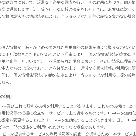
要な範囲内において、遅滞なく必要な調査を行い、その結果に基づき、個人情
客様に通知します（訂正等を行わない旨の決定をしたときは、お客様に対しそ
人情報保護法その他の法令により、当ショップが訂正等の義務を負わない場合
の個人情報が、あらかじめ公表された利用目的の範囲を超えて取り扱われてい
段により取得されたものであるという理由により、個人情報保護法の定めに基
利用停止等」といいます。）を求められた場合において、そのご請求に理由が
ご本人からのご請求であることを確認の上で、遅滞なく個人情報の利用停止等
。但し、個人情報保護法その他の法令により、当ショップが利用停止等の義務
ません。
術の利用
ookie及びこれに類する技術を利用することがあります。これらの技術は、当
用状況等の把握に役立ち、サービス向上に資するものです。Cookieを無効
定を変更することによりCookieを無効化することができます。但し、Cook
ビスの一部の機能をご利用いただけなくなる場合があります。
サービスが提供するサービスの利用状況等を調査・分析するため、本サービス