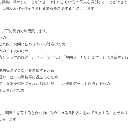
と容易に照合することができ、それにより特定の個人を識別することができる
くは個人識別符号が含まれる情報を意味するものとします。
、以下の目的で利用致します。
ため
るご案内、お問い合わせ等への対応のため
等のご案内のため
る当ショップの規約、ポリシー等（以下「規約等」といいます。）に違反する
規約等の変更などを通知するため
新サービスの開発等に役立てるため
して、個別を識別できない形式に加工した統計データを作成するため
する目的のため
を、関連性を有すると合理的に認められる範囲内において変更することがあり
公表します。