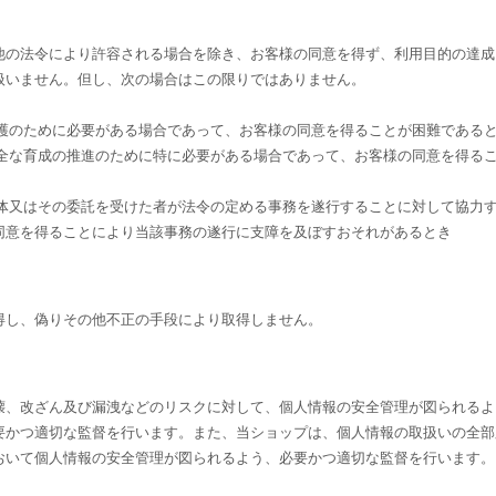
他の法令により許容される場合を除き、お客様の同意を得ず、利用目的の達成
扱いません。但し、次の場合はこの限りではありません。
保護のために必要がある場合であって、お客様の同意を得ることが困難である
健全な育成の推進のために特に必要がある場合であって、お客様の同意を得る
団体又はその委託を受けた者が法令の定める事務を遂行することに対して協力
同意を得ることにより当該事務の遂行に支障を及ぼすおそれがあるとき
得し、偽りその他不正の手段により取得しません。
壊、改ざん及び漏洩などのリスクに対して、個人情報の安全管理が図られるよ
要かつ適切な監督を行います。また、当ショップは、個人情報の取扱いの全部
おいて個人情報の安全管理が図られるよう、必要かつ適切な監督を行います。