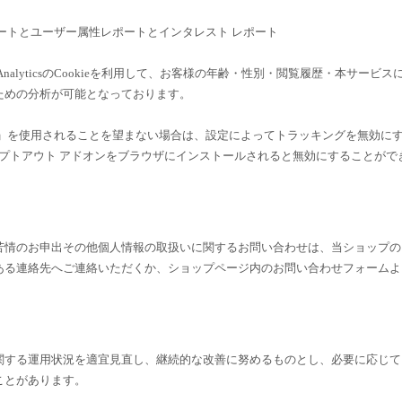
ー属性レポートとユーザー属性レポートとインタレスト レポート
AnalyticsのCookieを利用して、お客様の年齢・性別・閲覧履歴・本サービス
ための分析が可能となっております。
告向けの機能」を使用されることを望まない場合は、設定によってトラッキングを無効に
ytics オプトアウト アドオンをブラウザにインストールされると無効にすることがで
苦情のお申出その他個人情報の取扱いに関するお問い合わせは、当ショップの
ある連絡先へご連絡いただくか、ショップページ内のお問い合わせフォームよ
関する運用状況を適宜見直し、継続的な改善に努めるものとし、必要に応じて
ことがあります。