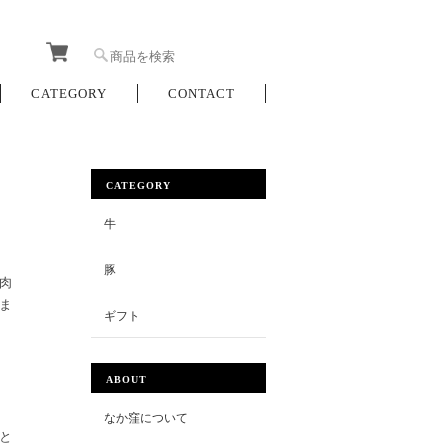
CATEGORY
CONTACT
CATEGORY
牛
豚
肉
ま
ギフト
ABOUT
なか窪について
と